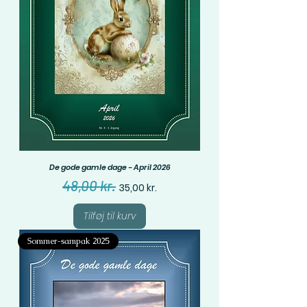
De gode gamle dage - April 2026
Regulær pris
Salgspris
48,00 kr.
35,00 kr.
Tilføj til kurv
Sommer-sampak 2025