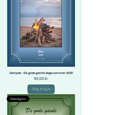
Sampak - De gode gamle dage sommer 2025
Pris
90,00 kr.
Tilføj til kurv
Særudgave