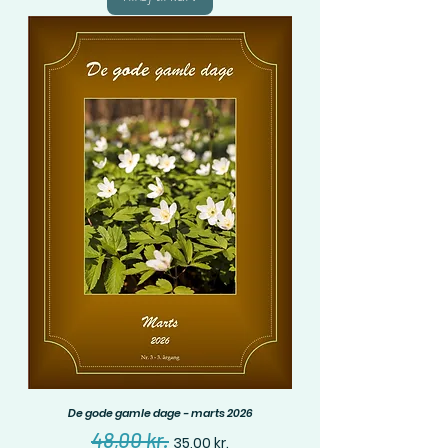
De gode gamle dage - marts 2026
Regulær pris
Salgspris
48,00 kr.
35,00 kr.