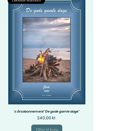
Løbende startdato
½ årsabonnement "De gode gamle dage"
Pris
240,00 kr.
Tilføj til kurv