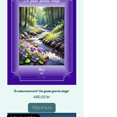
Årsabonnement "De gode gamle dage"
Pris
480,00 kr.
Tilføj til kurv