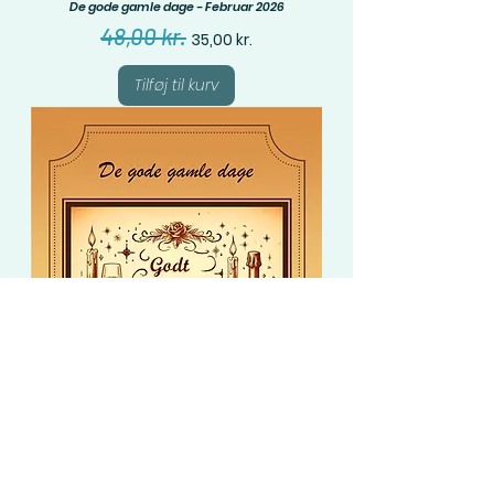
De gode gamle dage - Februar 2026
Regulær pris
Salgspris
48,00 kr.
35,00 kr.
Tilføj til kurv