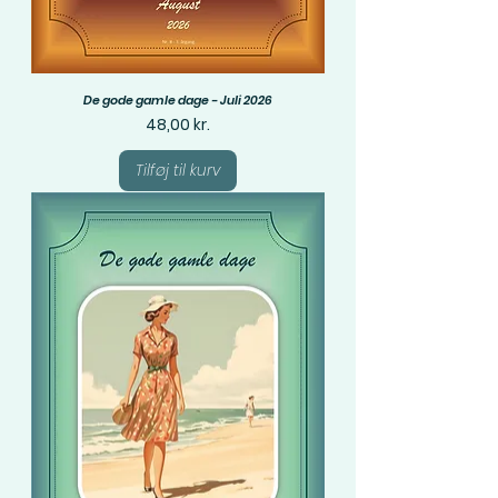
De gode gamle dage - Juli 2026
Pris
48,00 kr.
Tilføj til kurv