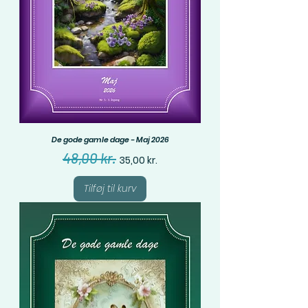
De gode gamle dage - Maj 2026
Regulær pris
Salgspris
48,00 kr.
35,00 kr.
Tilføj til kurv