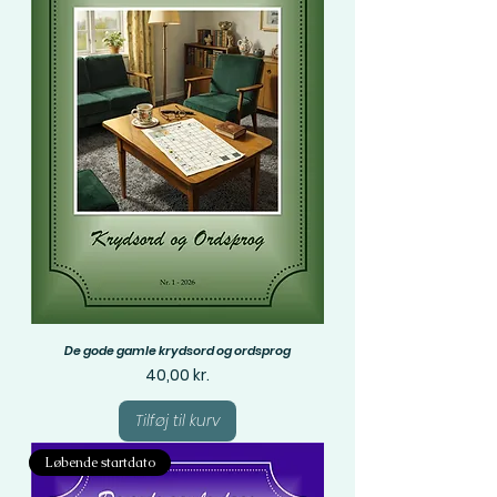
De gode gamle krydsord og ordsprog
Pris
40,00 kr.
Tilføj til kurv
Løbende startdato