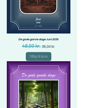
De gode gamle dage Juni 2026
Regulær pris
Salgspris
48,00 kr.
35,00 kr.
Tilføj til kurv