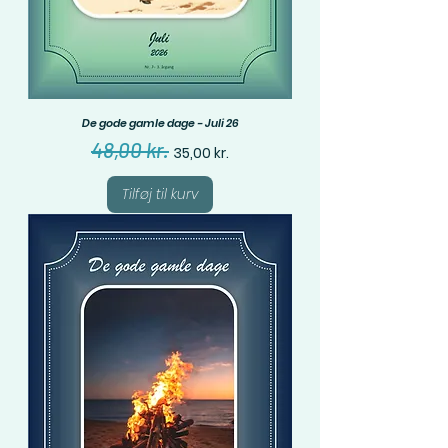
De gode gamle dage - Juli 26
Regulær pris
Salgspris
48,00 kr.
35,00 kr.
Tilføj til kurv