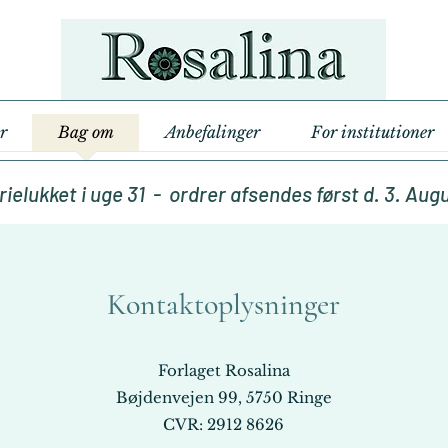
r
Bag om
Anbefalinger
For institutioner
rielukket i uge 31 - ordrer afsendes først d. 3. Aug
Kontaktoplysninger
Forlaget Rosalina
Bøjdenvejen 99, 5750 Ringe
CVR: 2912 8626