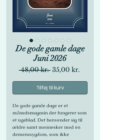
De gode gamle dage
Juni 2026
Regulær
Salgspris
 48,00 kr. 
35,00 kr.
pris
Tilføj til kurv
De gode gamle dage er et
månedsmagasin der fungerer som
et ugeblad. Det henvender sig til
ældre samt mennesker med en
demenssygdom, som ikke