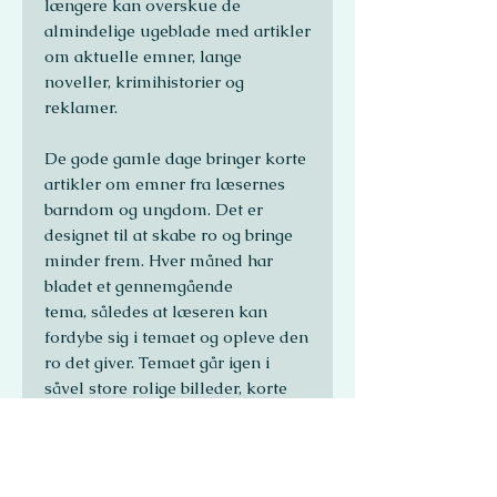
længere kan overskue de
almindelige ugeblade med artikler
om aktuelle emner, lange
noveller, krimihistorier og
reklamer.
De gode gamle dage bringer korte
artikler om emner fra læsernes
barndom og ungdom. Det er
designet til at skabe ro og bringe
minder frem. Hver måned har
bladet et gennemgående
tema, således at læseren kan
fordybe sig i temaet og opleve den
ro det giver.
Temaet går igen i
såvel store rolige billeder, korte
artikler, sange og krydsord.
Bladet indeholder ingen reklamer.
Stor skriftstørrelse.
36 sider. A4-format.